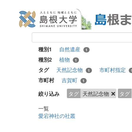
自然遺産
種別1
1
植物
種別2
1
天然記念物
市町村指定
タグ
1
吉賀町
市町村
1
タグ
天然記念物
タグ
絞り込み
一覧
愛宕神社の社叢