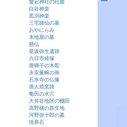
愛宕神社の社叢
白谷神楽
黒渕神楽
三宅雄仙の墓
おやにらみ
木地屋の墓
懸仏
星坂弥生遺跡
六日市経塚
唐獅子の木彫
永安薫畹の画
石水寺の仏像
唐人焼窯跡
亀田の水穴
大井谷地区の棚田
高野槇の群生地
河野弥十郎の墓
境界石