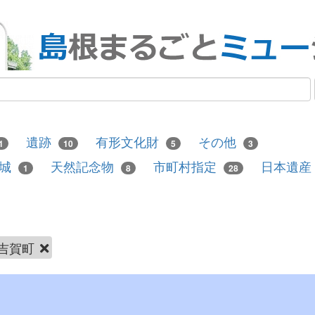
遺跡
有形文化財
その他
1
10
5
3
城
天然記念物
市町村指定
日本遺産
1
8
28
吉賀町