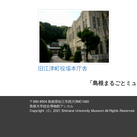
旧江津町役場本庁舎
「島根まるごとミュ
〒690-8504 島根県松江市西川津町1060
島根大学総合博物館アシカル
Copyright（C）2021 Shimane University Museum All Rights Reserved.