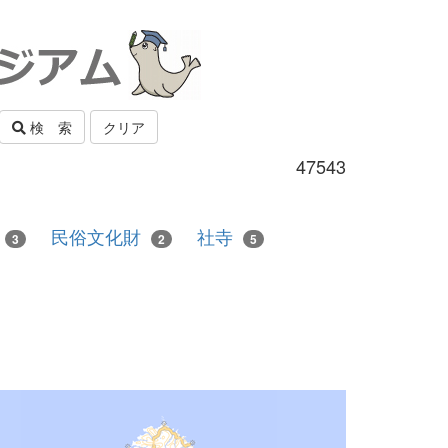
検 索
クリア
47543
民俗文化財
社寺
3
2
5