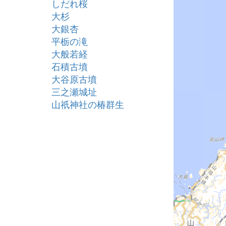
しだれ桜
大杉
大銀杏
平栃の滝
大般若経
石積古墳
大谷原古墳
三之瀬城址
山祇神社の椿群生