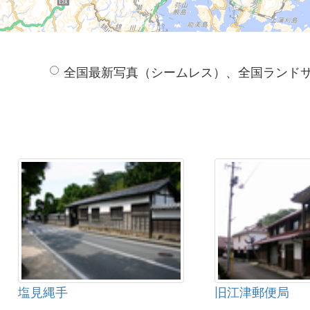
全国最新写真（シームレス）、全国ランド
塩見縄手
旧江津郵便局