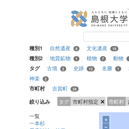
自然遺産
文化遺産
種別1
9
19
地質鉱物
植物
動物
種別2
1
7
古墳
史跡
名勝
タグ
2
12
1
神楽
2
吉賀町
市町村
28
タグ
市町村指定
市町村
絞り込み
一覧
+
一本杉
–