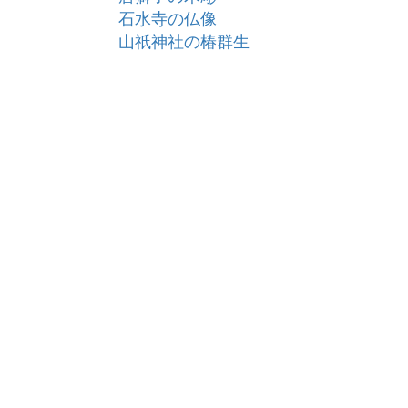
石水寺の仏像
山祇神社の椿群生