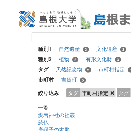
自然遺産
文化遺産
種別1
2
3
植物
有形文化財
種別2
2
3
天然記念物
市町村指定
タグ
2
吉賀町
市町村
5
タグ
市町村指定
タグ
絞り込み
一覧
愛宕神社の社叢
懸仏
唐獅子の木彫