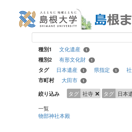
文化遺産
種別1
1
有形文化財
種別2
1
日本遺産
県指定
タグ
1
1
大田市
市町村
1
タグ
社寺
タグ
日本
絞り込み
一覧
物部神社本殿