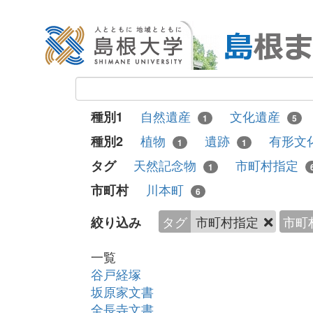
自然遺産
文化遺産
種別1
1
5
植物
遺跡
有形文
種別2
1
1
天然記念物
市町村指定
タグ
1
川本町
市町村
6
タグ
市町村指定
市町
絞り込み
一覧
谷戸経塚
坂原家文書
全長寺文書