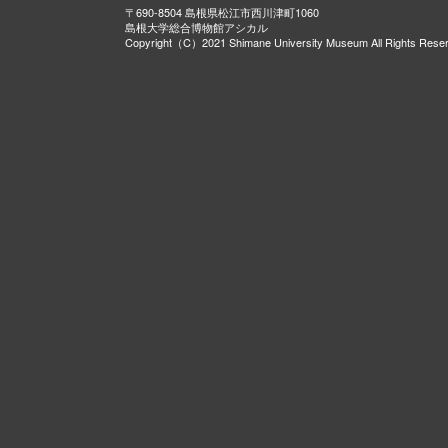
〒690-8504 島根県松江市西川津町1060
島根大学総合博物館アシカル
Copyright（C）2021 Shimane University Museum All Rights Rese