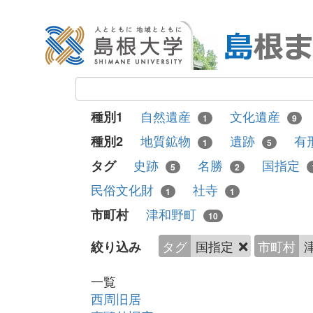
自然遺産
文化遺産
種別1
1
9
地質鉱物
遺跡
有
種別2
1
5
史跡
名勝
国指定
タグ
5
2
民俗文化財
社寺
1
1
津和野町
市町村
10
タグ
国指定
市町村
絞り込み
一覧
西周旧居