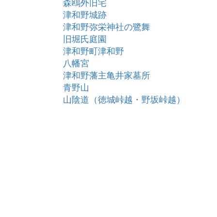
森鴎外旧宅
津和野城跡
津和野弥栄神社の鷺舞
旧堀氏庭園
津和野町津和野
八幡宮
津和野藩主亀井家墓所
青野山
山陰道（徳城峠越・野坂峠越）