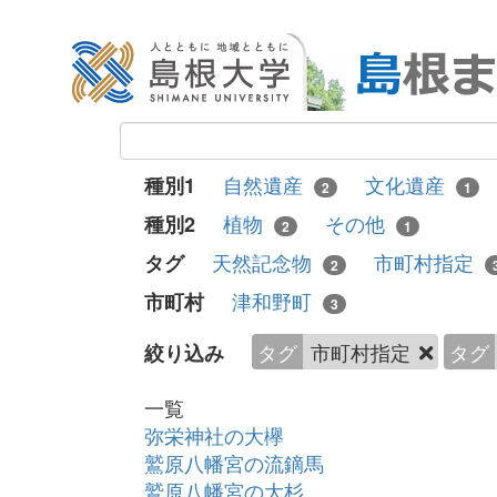
自然遺産
文化遺産
種別1
2
1
植物
その他
種別2
2
1
天然記念物
市町村指定
タグ
2
津和野町
市町村
3
タグ
市町村指定
タグ
絞り込み
一覧
弥栄神社の大欅
鷲原八幡宮の流鏑馬
鷲原八幡宮の大杉