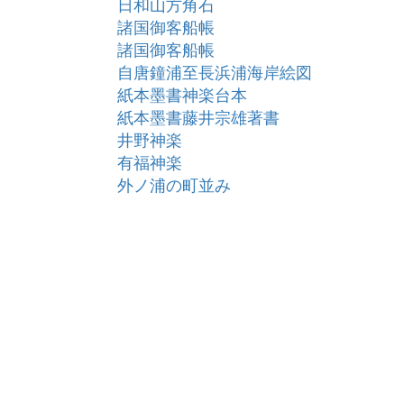
日和山方角石
諸国御客船帳
諸国御客船帳
自唐鐘浦至長浜浦海岸絵図
紙本墨書神楽台本
紙本墨書藤井宗雄著書
井野神楽
有福神楽
外ノ浦の町並み