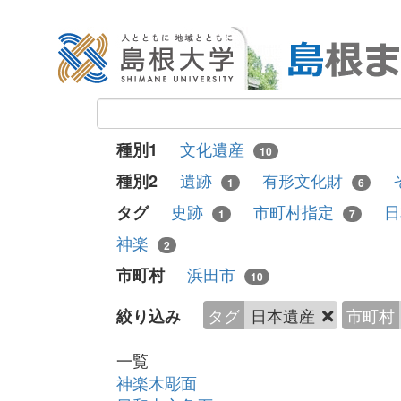
文化遺産
種別1
10
遺跡
有形文化財
種別2
1
6
史跡
市町村指定
タグ
1
7
神楽
2
浜田市
市町村
10
タグ
日本遺産
市町村
絞り込み
一覧
神楽木彫面