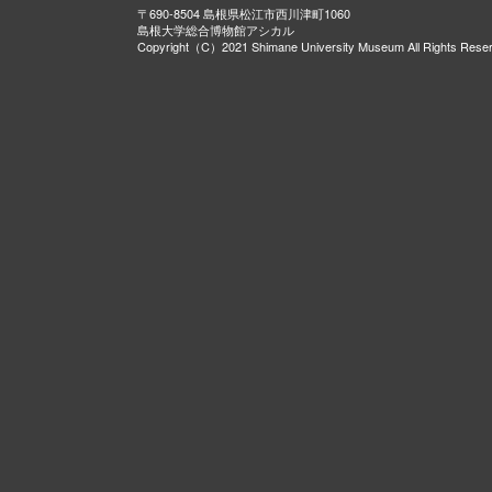
〒690-8504 島根県松江市西川津町1060
島根大学総合博物館アシカル
Copyright（C）2021 Shimane University Museum All Rights Rese