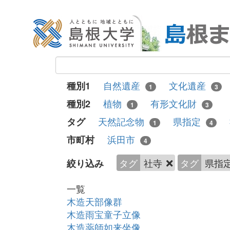
自然遺産
文化遺産
種別1
1
3
植物
有形文化財
種別2
1
3
天然記念物
県指定
タグ
1
4
浜田市
市町村
4
タグ
社寺
タグ
県指
絞り込み
一覧
木造天部像群
木造雨宝童子立像
木造薬師如来坐像