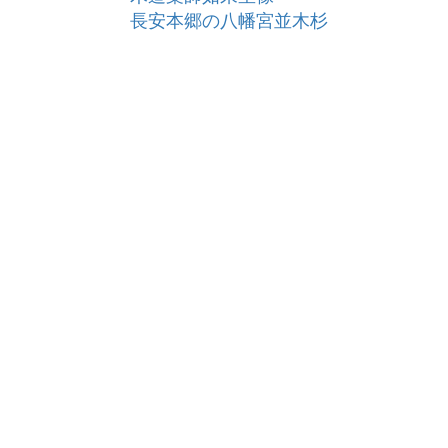
長安本郷の八幡宮並木杉