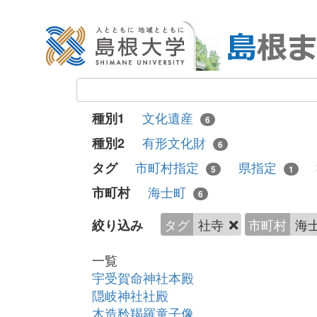
文化遺産
種別1
6
有形文化財
種別2
6
市町村指定
県指定
タグ
5
1
海士町
市町村
6
タグ
社寺
市町村
海
絞り込み
一覧
宇受賀命神社本殿
隠岐神社社殿
木造矜羯羅童子像