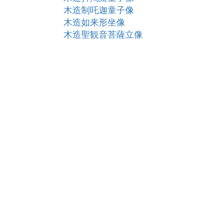
木造制吒迦童子像
木造如来形坐像
木造聖観音菩薩立像