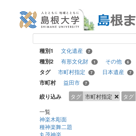
文化遺産
種別1
7
有形文化財
その他
種別2
1
6
市町村指定
日本遺産
タグ
7
7
益田市
市町村
7
タグ
市町村指定
タグ
絞り込み
一覧
神楽木彫面
種神楽舞二題
丸茂神楽