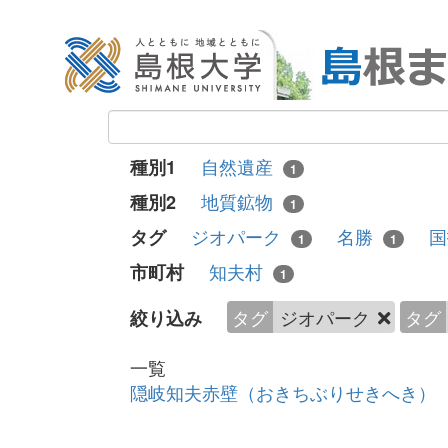
自然遺産
種別1
1
地質鉱物
種別2
1
ジオパーク
名勝
タグ
1
1
知夫村
市町村
1
タグ
ジオパーク
タグ
絞り込み
一覧
隠岐知夫赤壁（おきちぶりせきへき）