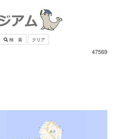
検 索
クリア
47569