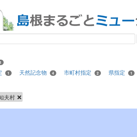
1
定
天然記念物
市町村指定
県指定
1
4
2
1
知夫村