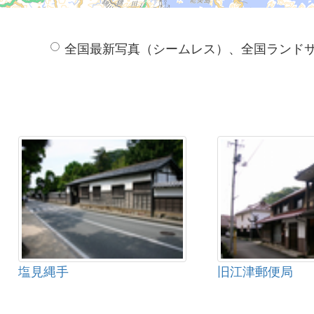
全国最新写真（シームレス）、全国ランド
塩見縄手
旧江津郵便局