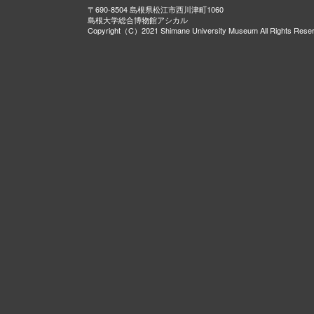
〒690-8504 島根県松江市西川津町1060
島根大学総合博物館アシカル
Copyright（C）2021 Shimane University Museum All Rights Rese