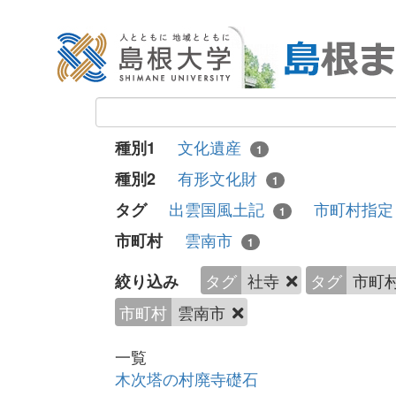
文化遺産
種別1
1
有形文化財
種別2
1
出雲国風土記
市町村指
タグ
1
雲南市
市町村
1
タグ
社寺
タグ
市町
絞り込み
市町村
雲南市
一覧
木次塔の村廃寺礎石