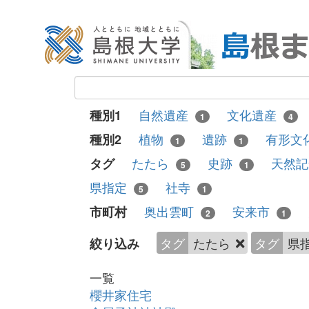
自然遺産
文化遺産
種別1
1
4
植物
遺跡
有形文
種別2
1
1
たたら
史跡
天然
タグ
5
1
県指定
社寺
5
1
奥出雲町
安来市
市町村
2
1
タグ
たたら
タグ
県
絞り込み
一覧
櫻井家住宅