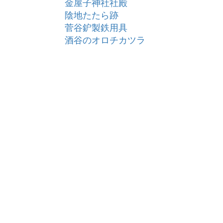
金屋子神社社殿
陰地たたら跡
菅谷鈩製鉄用具
酒谷のオロチカツラ