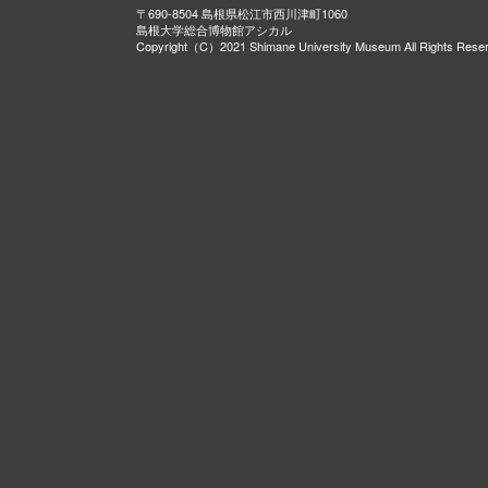
〒690-8504 島根県松江市西川津町1060
島根大学総合博物館アシカル
Copyright（C）2021 Shimane University Museum All Rights Rese