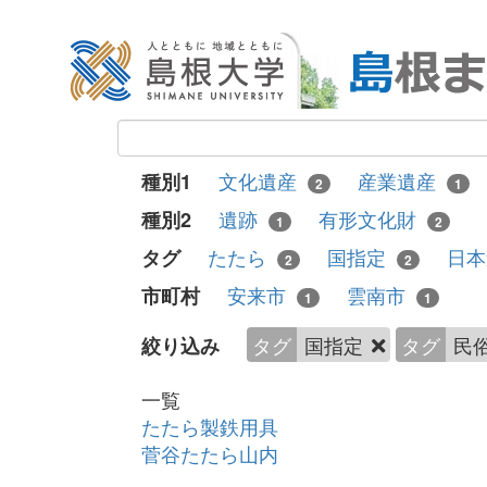
文化遺産
産業遺産
種別1
2
1
遺跡
有形文化財
種別2
1
2
たたら
国指定
日
タグ
2
2
安来市
雲南市
市町村
1
1
タグ
国指定
タグ
民
絞り込み
一覧
たたら製鉄用具
菅谷たたら山内