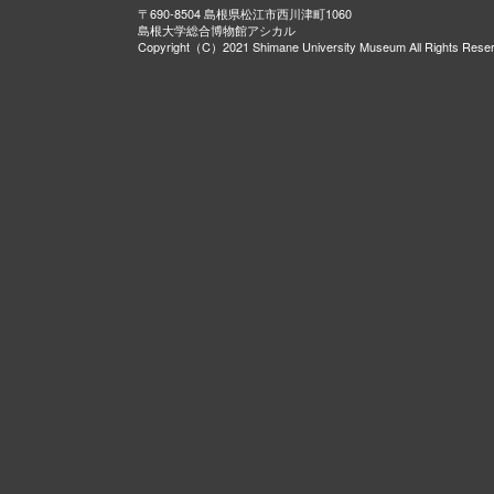
〒690-8504 島根県松江市西川津町1060
島根大学総合博物館アシカル
Copyright（C）2021 Shimane University Museum All Rights Rese