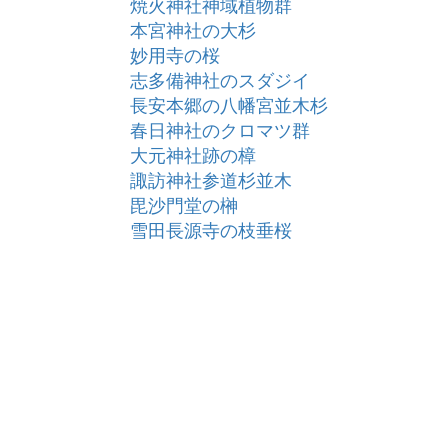
焼火神社神域植物群
本宮神社の大杉
妙用寺の桜
志多備神社のスダジイ
長安本郷の八幡宮並木杉
春日神社のクロマツ群
大元神社跡の樟
諏訪神社参道杉並木
毘沙門堂の榊
雪田長源寺の枝垂桜