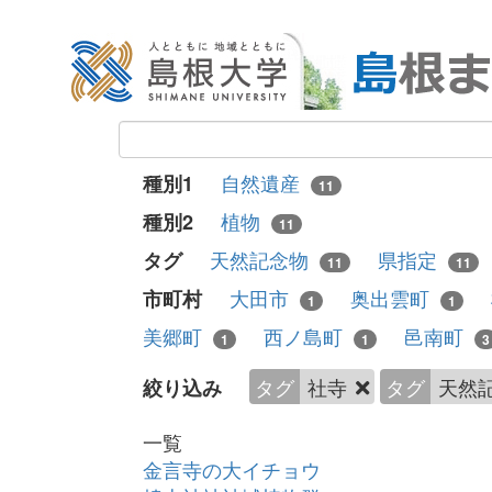
自然遺産
種別1
11
植物
種別2
11
天然記念物
県指定
タグ
11
11
大田市
奥出雲町
市町村
1
1
美郷町
西ノ島町
邑南町
1
1
3
タグ
社寺
タグ
天然
絞り込み
一覧
金言寺の大イチョウ