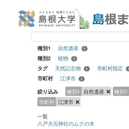
自然遺産
種別1
1
植物
種別2
1
天然記念物
市町村指定
タグ
1
江津市
市町村
1
種別1
自然遺産
種別1
絞り込み
市町村
江津市
一覧
八戸大元神社のムクの木