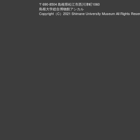
〒690-8504 島根県松江市西川津町1060
島根大学総合博物館アシカル
Copyright（C）2021 Shimane University Museum All Rights Rese