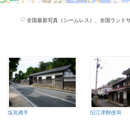
全国最新写真（シームレス）、全国ランド
塩見縄手
旧江津郵便局