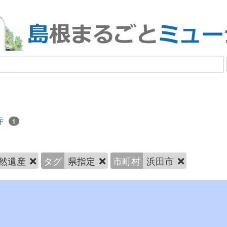
寺
1
然遺産
タグ
県指定
市町村
浜田市