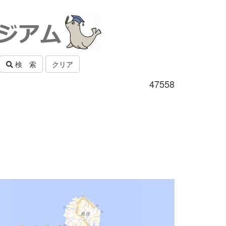
検 索
クリア
47558