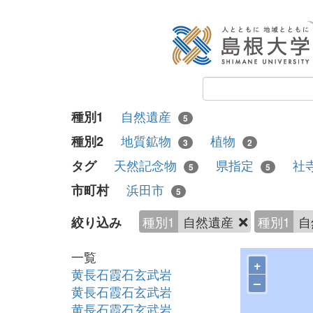
自然遺産
種別1
5
地質鉱物
植物
種別2
3
2
天然記念物
県指定
社
タグ
5
5
浜田市
市町村
5
種別1
自然遺産
種別1
自
絞り込み
一覧
+
黄長石霞石玄武岩
–
黄長石霞石玄武岩
黄長石霞石玄武岩