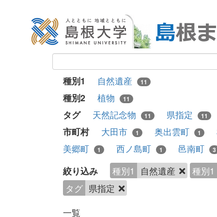
自然遺産
種別1
11
植物
種別2
11
天然記念物
県指定
タグ
11
11
大田市
奥出雲町
市町村
1
1
美郷町
西ノ島町
邑南町
1
1
3
種別1
自然遺産
種別1
絞り込み
タグ
県指定
一覧