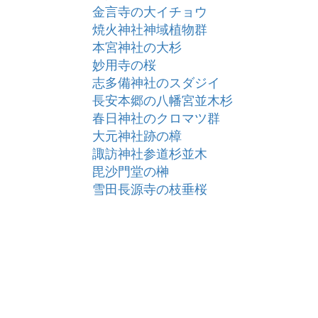
金言寺の大イチョウ
焼火神社神域植物群
本宮神社の大杉
妙用寺の桜
志多備神社のスダジイ
長安本郷の八幡宮並木杉
春日神社のクロマツ群
大元神社跡の樟
諏訪神社参道杉並木
毘沙門堂の榊
雪田長源寺の枝垂桜