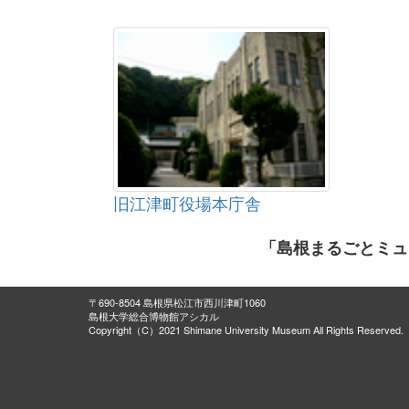
旧江津町役場本庁舎
「島根まるごとミュ
〒690-8504 島根県松江市西川津町1060
島根大学総合博物館アシカル
Copyright（C）2021 Shimane University Museum All Rights Reserved.