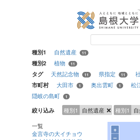
自然遺産
種別1
11
植物
種別2
11
天然記念物
県指定
タグ
11
11
大田市
奥出雲町
松
市町村
1
1
隠岐の島町
1
種別1
自然遺産
種別1
自
絞り込み
一覧
+
金言寺の大イチョウ
–