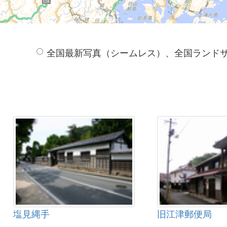
全国最新写真（シームレス）、全国ランド
塩見縄手
旧江津郵便局