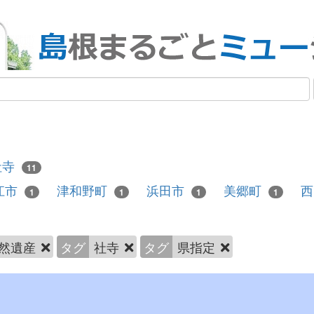
社寺
11
江市
津和野町
浜田市
美郷町
1
1
1
1
然遺産
タグ
社寺
タグ
県指定