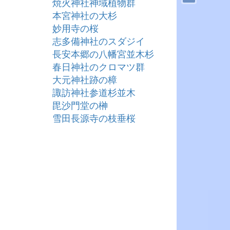
焼火神社神域植物群
本宮神社の大杉
妙用寺の桜
志多備神社のスダジイ
長安本郷の八幡宮並木杉
春日神社のクロマツ群
大元神社跡の樟
諏訪神社参道杉並木
毘沙門堂の榊
雪田長源寺の枝垂桜