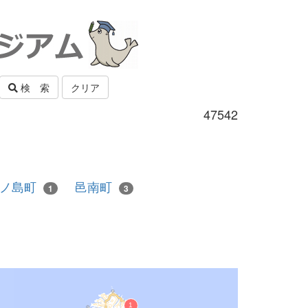
検 索
クリア
47542
西ノ島町
邑南町
1
3