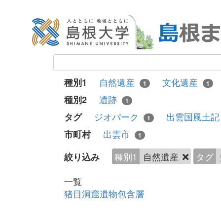
自然遺産
文化遺産
種別1
1
1
遺跡
種別2
1
ジオパーク
出雲国風土
タグ
1
出雲市
市町村
1
種別1
自然遺産
タグ
絞り込み
一覧
猪目洞窟遺物包含層