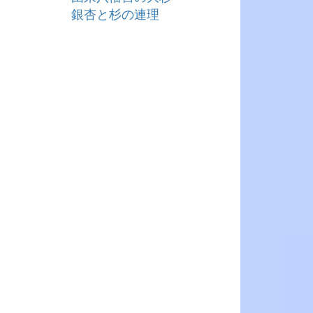
銀杏と杉の連理