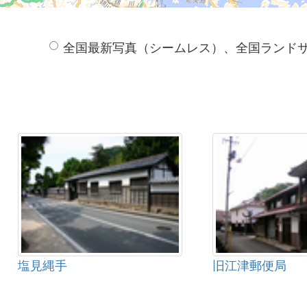
全国最新写真（シームレス）、全国ランド
塩見縄手
旧江津郵便局