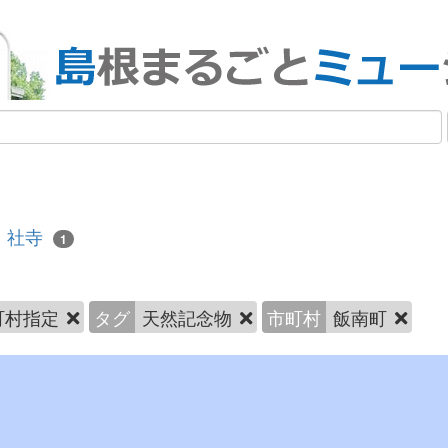
社寺
1
町村指定
タグ
天然記念物
市町村
飯南町