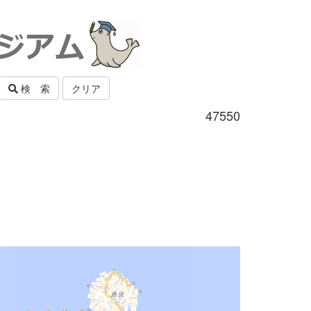
検 索
クリア
47550