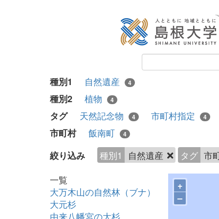
自然遺産
種別1
4
植物
種別2
4
天然記念物
市町村指定
タグ
4
4
飯南町
市町村
4
種別1
自然遺産
タグ
市
絞り込み
一覧
+
大万木山の自然林（ブナ）
–
大元杉
由来八幡宮の大杉