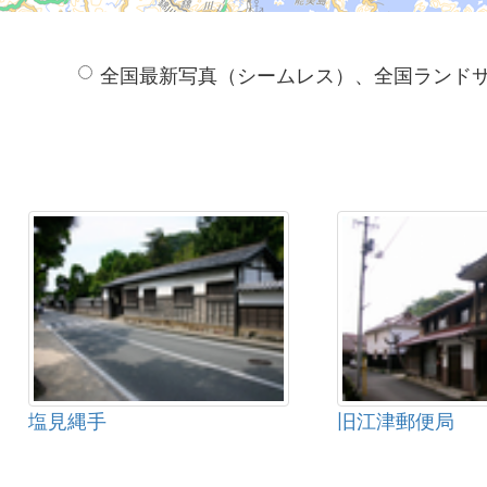
全国最新写真（シームレス）、全国ランド
塩見縄手
旧江津郵便局