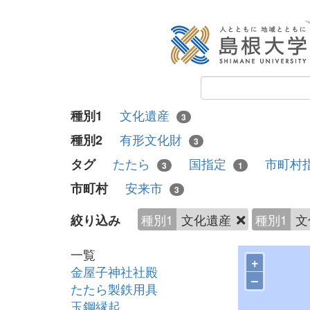
文化遺産
種別1
3
有形文化財
種別2
3
たたら
国指定
市町村
タグ
3
1
安来市
市町村
3
種別1
文化遺産
種別1
文
絞り込み
一覧
+
金屋子神社社殿
–
たたら製鉄用具
玉鋼縁起