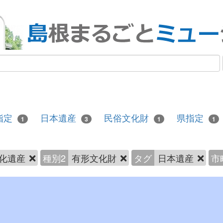
指定
日本遺産
民俗文化財
県指定
1
3
1
1
化遺産
種別2
有形文化財
タグ
日本遺産
市