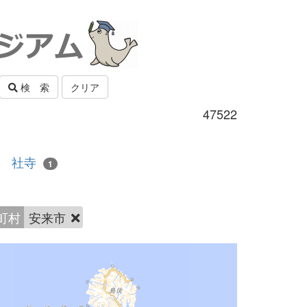
検 索
クリア
47522
社寺
1
町村
安来市