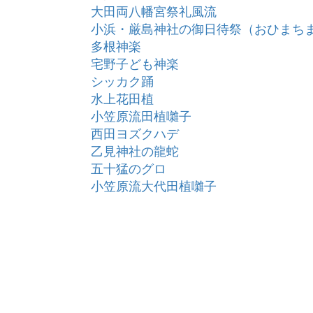
大田両八幡宮祭礼風流
小浜・厳島神社の御日待祭（おひまち
多根神楽
宅野子ども神楽
シッカク踊
水上花田植
小笠原流田植囃子
西田ヨズクハデ
乙見神社の龍蛇
五十猛のグロ
小笠原流大代田植囃子