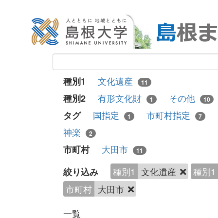
文化遺産
種別1
11
有形文化財
その他
種別2
1
10
国指定
市町村指定
タグ
1
7
神楽
2
大田市
市町村
11
種別1
文化遺産
種別1
絞り込み
市町村
大田市
一覧