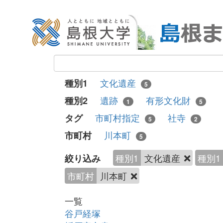
文化遺産
種別1
5
遺跡
有形文化財
種別2
1
5
市町村指定
社寺
タグ
5
2
川本町
市町村
5
種別1
文化遺産
種別1
絞り込み
市町村
川本町
一覧
谷戸経塚