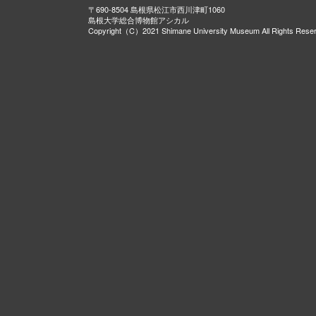
〒690-8504 島根県松江市西川津町1060
島根大学総合博物館アシカル
Copyright（C）2021 Shimane University Museum All Rights Rese