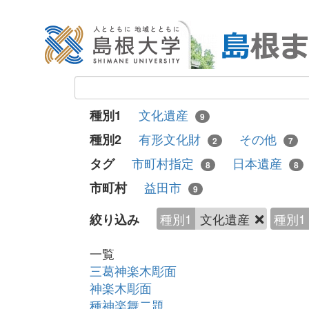
文化遺産
種別1
9
有形文化財
その他
種別2
2
7
市町村指定
日本遺産
タグ
8
8
益田市
市町村
9
種別1
文化遺産
種別1
絞り込み
一覧
三葛神楽木彫面
神楽木彫面
種神楽舞二題