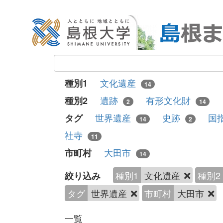
文化遺産
種別1
14
遺跡
有形文化財
種別2
2
14
世界遺産
史跡
国
タグ
14
2
社寺
11
大田市
市町村
14
種別1
文化遺産
種別2
絞り込み
タグ
世界遺産
市町村
大田市
一覧