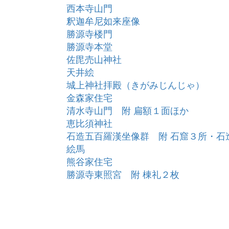
西本寺山門
釈迦牟尼如来座像
勝源寺楼門
勝源寺本堂
佐毘売山神社
天井絵
城上神社拝殿（きがみじんじゃ）
金森家住宅
清水寺山門 附 扁額１面ほか
恵比須神社
石造五百羅漢坐像群 附 石窟３所・石
絵馬
熊谷家住宅
勝源寺東照宮 附 棟礼２枚