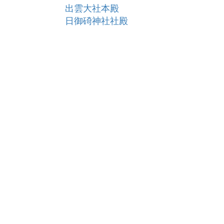
出雲大社本殿
日御碕神社社殿