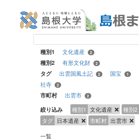
文化遺産
種別1
2
有形文化財
種別2
2
出雲国風土記
国宝
タグ
2
1
社寺
2
出雲市
市町村
2
種別1
文化遺産
種別2
絞り込み
タグ
日本遺産
市町村
出雲市
一覧