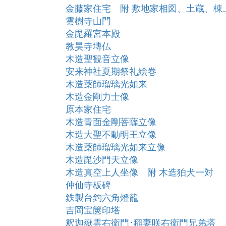
金藤家住宅 附 敷地家相図、土蔵、棟
雲樹寺山門
金毘羅宮本殿
教昊寺塼仏
木造聖観音立像
安来神社夏期祭礼絵巻
木造薬師瑠璃光如来
木造金剛力士像
原本家住宅
木造青面金剛菩薩立像
木造大聖不動明王立像
木造薬師瑠璃光如来立像
木造毘沙門天立像
木造真空上人坐像 附 木造狛犬一対
仲仙寺板碑
鉄製台釣六角燈籠
吉岡宝篋印塔
釈迦嶽雲右衛門･稲妻咲右衛門兄弟塔