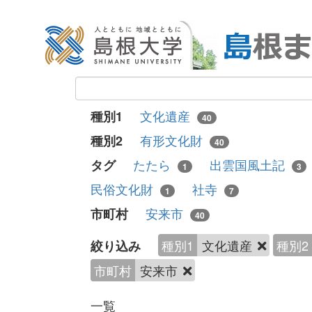
文化遺産
種別1
40
有形文化財
種別2
40
たたら
出雲国風土記
タグ
1
3
民俗文化財
社寺
1
7
安来市
市町村
40
種別1
文化遺産
種別2
絞り込み
市町村
安来市
一覧