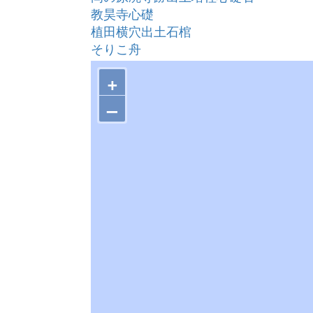
教昊寺心礎
植田横穴出土石棺
そりこ舟
玉鋼縁起
+
–