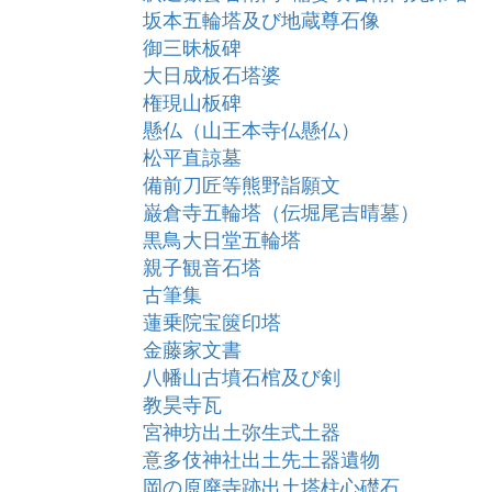
坂本五輪塔及び地蔵尊石像
御三昧板碑
大日成板石塔婆
権現山板碑
懸仏（山王本寺仏懸仏）
松平直諒墓
備前刀匠等熊野詣願文
巌倉寺五輪塔（伝堀尾吉晴墓）
黒鳥大日堂五輪塔
親子観音石塔
古筆集
蓮乗院宝篋印塔
金藤家文書
八幡山古墳石棺及び剣
教昊寺瓦
宮神坊出土弥生式土器
意多伎神社出土先土器遺物
岡の原廃寺跡出土塔柱心礎石