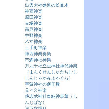
出雲大社参道の松並木
神西神楽
原田神楽
赤塚神楽
高見神楽
中野神楽
乙立神楽
土手町神楽
神西神楽奏楽
市森神社神楽
万九千社立虫神社神代神楽
（まんくせんしゃたちむし
じんじゃかみよかぐら）
宇賀神社の獅子舞
見々久神楽
佐志武神社奉納神事華（し
んじばな）
河下盆踊り