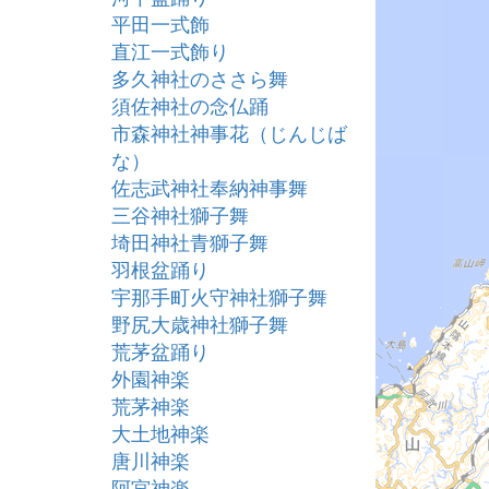
平田一式飾
直江一式飾り
多久神社のささら舞
須佐神社の念仏踊
市森神社神事花（じんじば
な）
佐志武神社奉納神事舞
三谷神社獅子舞
埼田神社青獅子舞
羽根盆踊り
宇那手町火守神社獅子舞
野尻大歳神社獅子舞
荒茅盆踊り
外園神楽
荒茅神楽
大土地神楽
唐川神楽
阿宮神楽