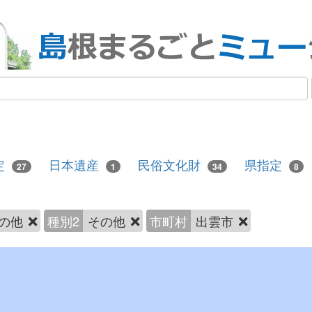
定
日本遺産
民俗文化財
県指定
27
1
34
8
の他
種別2
その他
市町村
出雲市