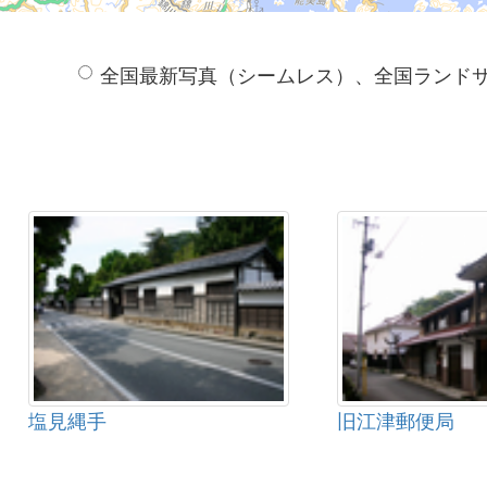
全国最新写真（シームレス）、全国ランド
塩見縄手
旧江津郵便局