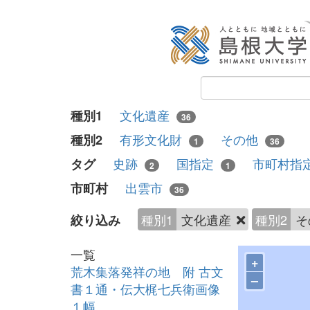
文化遺産
種別1
36
有形文化財
その他
種別2
1
36
史跡
国指定
市町村指
タグ
2
1
出雲市
市町村
36
種別1
文化遺産
種別2
そ
絞り込み
一覧
+
荒木集落発祥の地 附 古文
–
書１通・伝大梶七兵衛画像
１幅