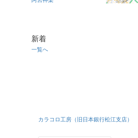
氷室神楽
宇那手神楽
大社町の吉兆神事
新着
一覧へ
カラコロ工房（旧日本銀行松江支店）