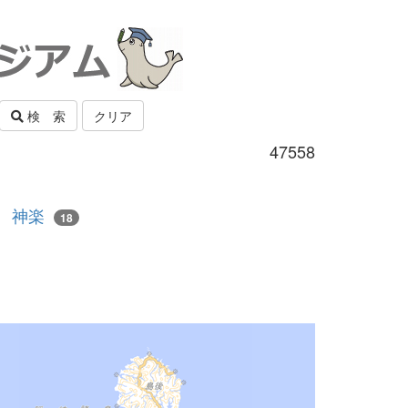
検 索
クリア
47558
神楽
18