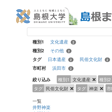
文化遺産
種別1
2
その他
種別2
2
日本遺産
民俗文化財
タグ
2
2
浜田市
市町村
2
種別1
文化遺産
種別2
絞り込み
タグ
民俗文化財
タグ
神楽
市
一覧
井野神楽