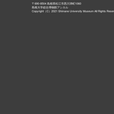
〒690-8504 島根県松江市西川津町1060
島根大学総合博物館アシカル
Copyright（C）2021 Shimane University Museum All Rights Rese