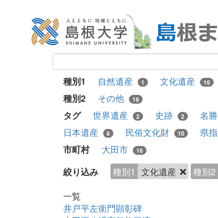
自然遺産
文化遺産
種別1
1
16
その他
種別2
16
世界遺産
史跡
名
タグ
2
2
日本遺産
民俗文化財
県
8
10
大田市
市町村
16
種別1
文化遺産
種別2
絞り込み
一覧
井戸平左衛門顕彰碑