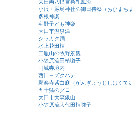
大田両八幡宮祭礼風流
小浜・厳島神社の御日待祭（おひまち
多根神楽
宅野子ども神楽
大田市温泉津
シッカク踊
水上花田植
三瓶山の牧野景観
小笠原流田植囃子
円城寺境内
西田ヨズクハデ
願楽寺紫白庭（がんぎょうじしはくて
五十猛のグロ
大田市大森銀山
小笠原流大代田植囃子