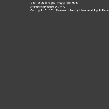
〒690-8504 島根県松江市西川津町1060
島根大学総合博物館アシカル
Copyright（C）2021 Shimane University Museum All Rights Rese