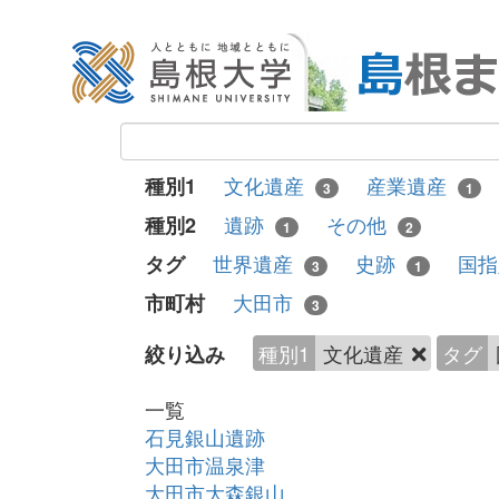
文化遺産
産業遺産
種別1
3
1
遺跡
その他
種別2
1
2
世界遺産
史跡
国
タグ
3
1
大田市
市町村
3
種別1
文化遺産
タグ
絞り込み
一覧
石見銀山遺跡
大田市温泉津
大田市大森銀山