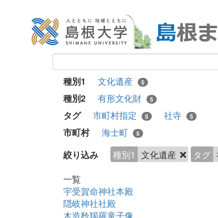
文化遺産
種別1
5
有形文化財
種別2
5
市町村指定
社寺
タグ
5
5
海士町
市町村
5
種別1
文化遺産
タグ
絞り込み
一覧
宇受賀命神社本殿
隠岐神社社殿
木造矜羯羅童子像