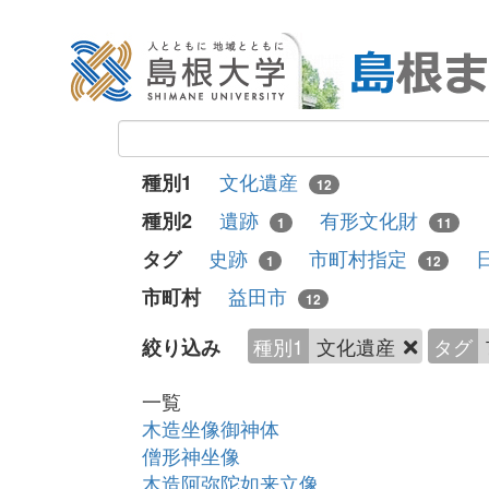
文化遺産
種別1
12
遺跡
有形文化財
種別2
1
11
史跡
市町村指定
タグ
1
12
益田市
市町村
12
種別1
文化遺産
タグ
絞り込み
一覧
木造坐像御神体
僧形神坐像
木造阿弥陀如来立像