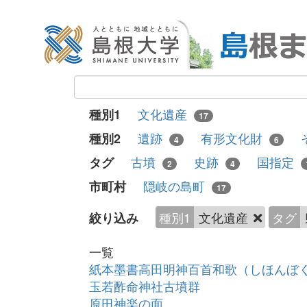
文化遺産
種別1
17
遺跡
有形文化財
種別2
4
6
古墳
史跡
国指定
タグ
2
4
隠岐の島町
市町村
17
種別1
文化遺産
タグ
絞り込み
一覧
紙本墨書高田明神百首和歌（しほんぼ
玉若酢命神社古墳群
原田神楽の面