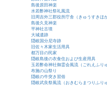
島後原田神楽
水若酢神社祭礼風流
旧周吉外三郡役所庁舎（きゅうすきほ
島後久見神楽
平神社古墳
大城遺跡
隠岐国分尼寺跡
旧佐々木家生活用具
都万目の民家
隠岐島後の衣食住および生産用具
玉若酢命神社御霊会風流（ごれえふり
布施の山祭り
隠岐の牛突き習俗
隠岐武良祭風流（おきむらまつりふり