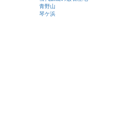
青野山
琴ケ浜