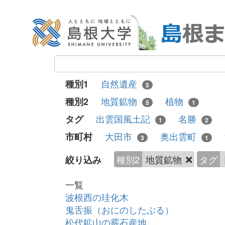
自然遺産
種別1
5
地質鉱物
植物
種別2
5
1
出雲国風土記
名勝
タグ
1
2
大田市
奥出雲町
市町村
3
1
種別2
地質鉱物
タグ
絞り込み
一覧
波根西の珪化木
鬼舌振（おにのしたぶる）
松代鉱山の霰石産地