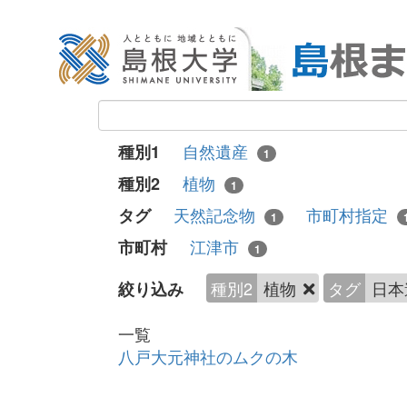
自然遺産
種別1
1
植物
種別2
1
天然記念物
市町村指定
タグ
1
江津市
市町村
1
種別2
植物
タグ
日本
絞り込み
一覧
八戸大元神社のムクの木