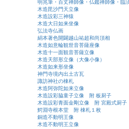
明兆筆・百丈禅師像・仏鑑禅師像・臨
木造毘沙門天立像
木造設彩三神猿
木造大日如来坐像
弘法寺仏画
絹本著色開闢越山祐超和尚頂相
木造如意輪観世音菩薩座像
木造十一面観音菩薩立像
木造天部形立像（大像小像）
木造如来形坐像
神門寺境内出土古瓦
諏訪神社の棟札
木造阿弥陀如来立像
木造設彩脇童子立像 附 板厨子
木造設彩青面金剛立像 附 宮殿式厨子
鰐淵寺根本堂 附 棟札１枚
銅造不動明王像
木造不動明王立像