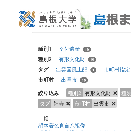
文化遺産
種別1
19
有形文化財
種別2
19
出雲国風土記
市町村指
タグ
1
出雲市
市町村
19
種別2
有形文化財
種別
絞り込み
タグ
社寺
市町村
出雲市
一覧
絹本著色真言八祖像