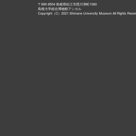
〒690-8504 島根県松江市西川津町1060
島根大学総合博物館アシカル
Copyright（C）2021 Shimane University Museum All Rights Rese