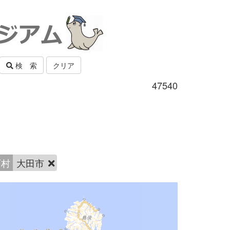
検 索
クリア
47540
町村
大田市