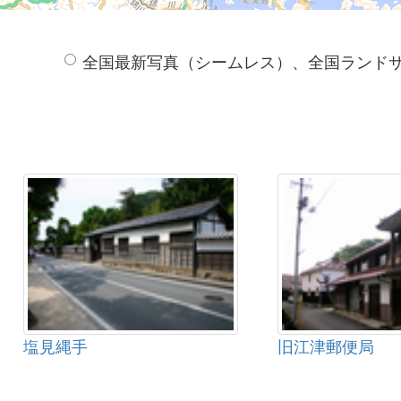
全国最新写真（シームレス）、全国ランド
塩見縄手
旧江津郵便局