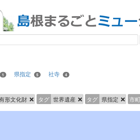
県指定
社寺
1
5
4
有形文化財
タグ
世界遺産
タグ
県指定
市