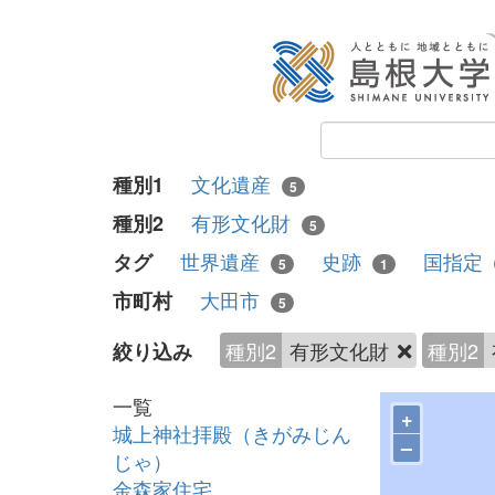
文化遺産
種別1
5
有形文化財
種別2
5
世界遺産
史跡
国指定
タグ
5
1
大田市
市町村
5
種別2
有形文化財
種別2
絞り込み
一覧
+
城上神社拝殿（きがみじん
–
じゃ）
金森家住宅