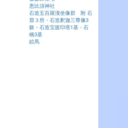
恵比須神社
石造五百羅漢坐像群 附 石
窟３所・石造釈迦三尊像3
躯・石造宝篋印塔1基・石
橋3基
絵馬