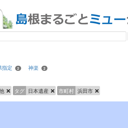
県指定
神楽
2
2
の他
タグ
日本遺産
市町村
浜田市