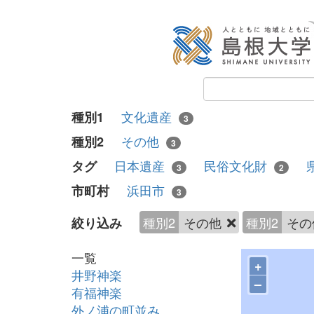
文化遺産
種別1
3
その他
種別2
3
日本遺産
民俗文化財
タグ
3
2
浜田市
市町村
3
種別2
その他
種別2
そ
絞り込み
一覧
+
井野神楽
–
有福神楽
外ノ浦の町並み