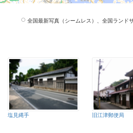
全国最新写真（シームレス）、全国ランド
塩見縄手
旧江津郵便局