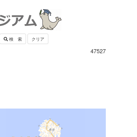
検 索
クリア
47527