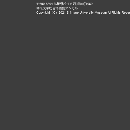
〒690-8504 島根県松江市西川津町1060
島根大学総合博物館アシカル
Copyright（C）2021 Shimane University Museum All Rights Rese