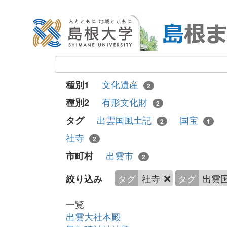
文化遺産
種別1
2
有形文化財
種別2
2
出雲国風土記
国宝
タグ
2
1
社寺
2
出雲市
市町村
2
タグ
社寺
タグ
出雲
絞り込み
一覧
出雲大社本殿