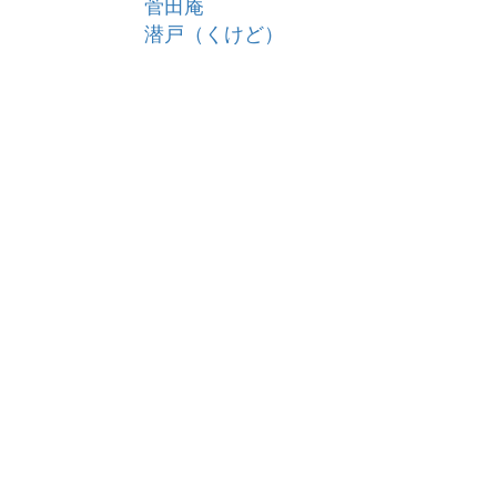
菅田庵
潜戸（くけど）