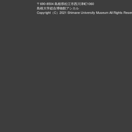
〒690-8504 島根県松江市西川津町1060
島根大学総合博物館アシカル
Copyright（C）2021 Shimane University Museum All Rights Rese