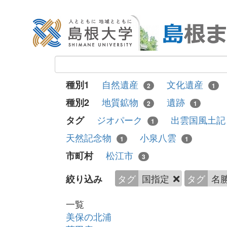
自然遺産
文化遺産
種別1
2
1
地質鉱物
遺跡
種別2
2
1
ジオパーク
出雲国風土
タグ
1
天然記念物
小泉八雲
1
1
松江市
市町村
3
タグ
国指定
タグ
名
絞り込み
一覧
美保の北浦