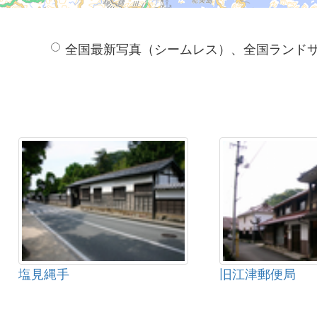
全国最新写真（シームレス）、全国ランド
塩見縄手
旧江津郵便局