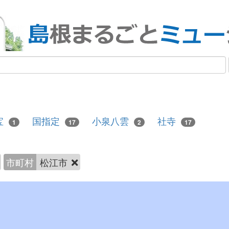
宝
国指定
小泉八雲
社寺
1
17
2
17
市町村
松江市