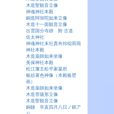
木造聖観音立像
神魂神社本殿
銅造阿弥陀如来立像
木造十一面観音立像
出雲国分寺跡 附 古道
佐太神社
神魂神社末社貴布祢稲荷両
神社本殿
木造薬師如来坐像
美保神社本殿
松江藩主松平家墓所
板絵著色神像（本殿板壁
画）
木造薬師如来坐像
木造菩薩形立像
木造聖観音立像
銅鐘 辛亥四月八日ノ銘ア
リ