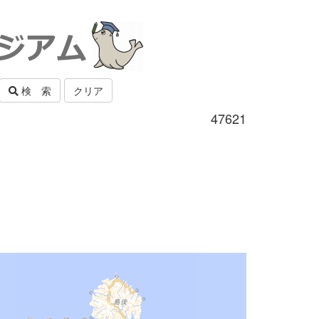
検 索
クリア
47621