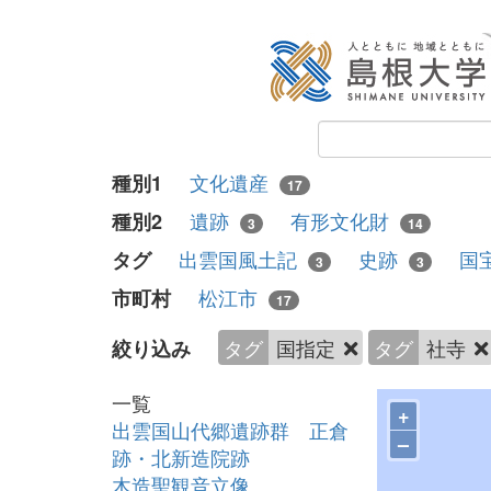
文化遺産
種別1
17
遺跡
有形文化財
種別2
3
14
出雲国風土記
史跡
国
タグ
3
3
松江市
市町村
17
タグ
国指定
タグ
社寺
絞り込み
一覧
+
出雲国山代郷遺跡群 正倉
–
跡・北新造院跡
木造聖観音立像