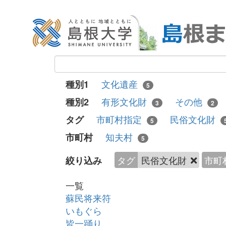
文化遺産
種別1
5
有形文化財
その他
種別2
3
2
市町村指定
民俗文化財
タグ
5
知夫村
市町村
5
タグ
民俗文化財
市町
絞り込み
一覧
蘇民将来符
いもぐら
皆一踊り