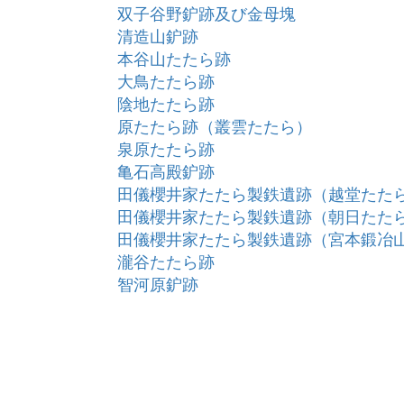
双子谷野鈩跡及び金母塊
清造山鈩跡
本谷山たたら跡
大鳥たたら跡
陰地たたら跡
原たたら跡（叢雲たたら）
泉原たたら跡
亀石高殿鈩跡
田儀櫻井家たたら製鉄遺跡（越堂たた
田儀櫻井家たたら製鉄遺跡（朝日たた
田儀櫻井家たたら製鉄遺跡（宮本鍛冶
瀧谷たたら跡
智河原鈩跡