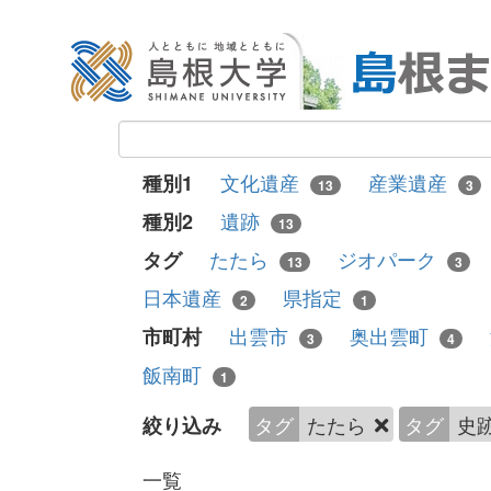
文化遺産
産業遺産
種別1
13
3
遺跡
種別2
13
たたら
ジオパーク
タグ
13
3
日本遺産
県指定
2
1
出雲市
奥出雲町
市町村
3
4
飯南町
1
タグ
たたら
タグ
史
絞り込み
一覧