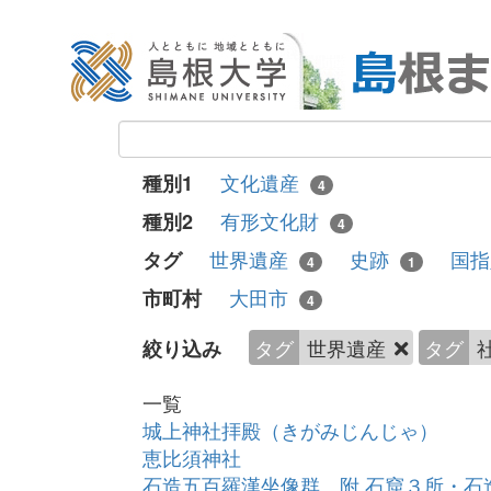
文化遺産
種別1
4
有形文化財
種別2
4
世界遺産
史跡
国
タグ
4
1
大田市
市町村
4
タグ
世界遺産
タグ
絞り込み
一覧
城上神社拝殿（きがみじんじゃ）
恵比須神社
石造五百羅漢坐像群 附 石窟３所・石