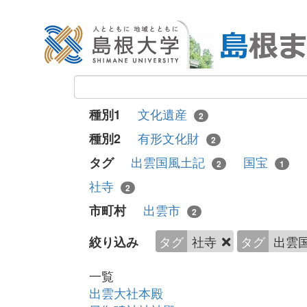
文化遺産
種別1
2
有形文化財
種別2
2
出雲国風土記
国宝
タグ
2
1
社寺
2
出雲市
市町村
2
タグ
社寺
タグ
出雲
絞り込み
一覧
出雲大社本殿