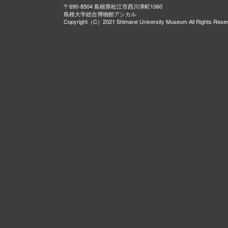
〒690-8504 島根県松江市西川津町1060
島根大学総合博物館アシカル
Copyright（C）2021 Shimane University Museum All Rights Rese