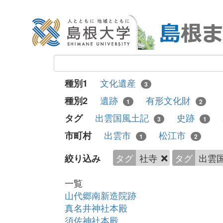
文化遺産
種別1
3
遺跡
有形文化財
種別2
1
2
出雲国風土記
史跡
タグ
3
1
出雲市
松江市
市町村
1
2
タグ
社寺
タグ
出雲
絞り込み
一覧
山代郷南新造院跡
真名井神社本殿
須佐神社本殿